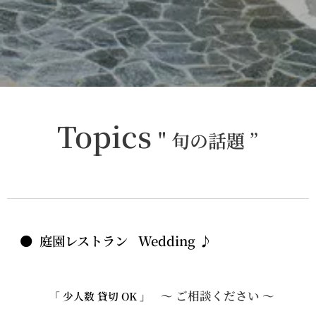
Topics
" 旬の話題 ”
● 庭園レストラン Wedding ♪
～ ご相談ください ～
「 少人数 貸切 OK 」