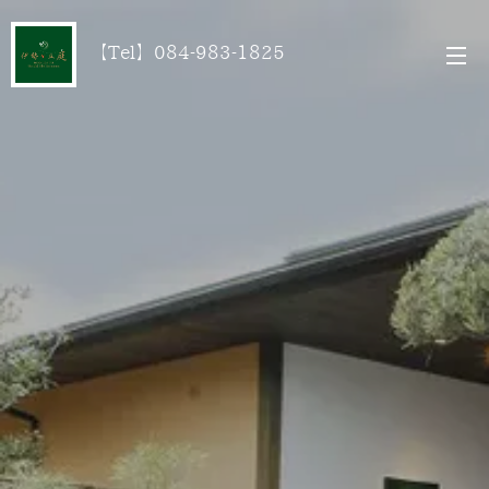
【Tel】084-983-1825