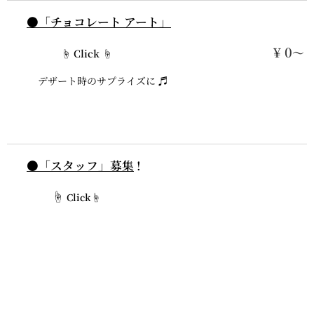
●「チョコレート アート」
¥ 0
〜
☝ Click ☝
デザート時のサプライズに ♬
●「スタッフ」募集
!
☝
Click☝
採用情報へ
Jump！
084-983-1825
担当：梶間（支配人）