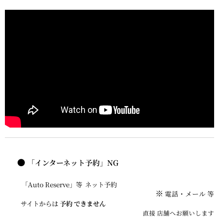
●
「インターネット予約」
NG
「Auto Reserve」等 ネット予約
※
電話・メール 等
サイトからは
予約 できません
直接 店舗へお願いしま
す