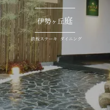
庭
伊勢
丘
ヶ
鉄板ステーキ ダイニング