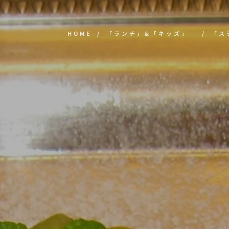
5
HOME
「ランチ」&「キッズ」
「ス