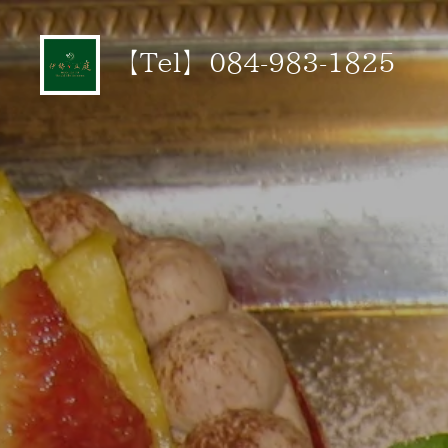
【Tel】084-983-182